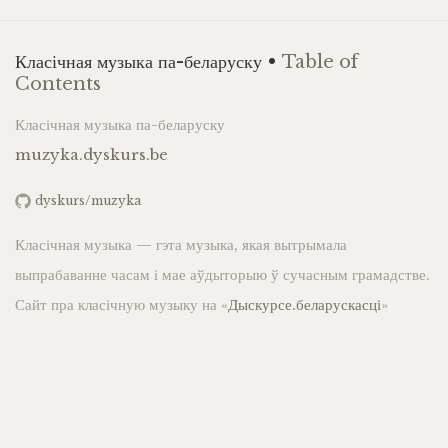
Класічная музыка па-беларуску •
Table of
Contents
Класічная музыка па-беларуску
muzyka.dyskurs.be
dyskurs/muzyka
Класічная музыка — гэта музыка, якая вытрымала
выпрабаванне часам і мае аўдыторыю ў сучасным грамадстве.
Сайт пра класічную музыку на «
Дыскурсе.беларускасці
»