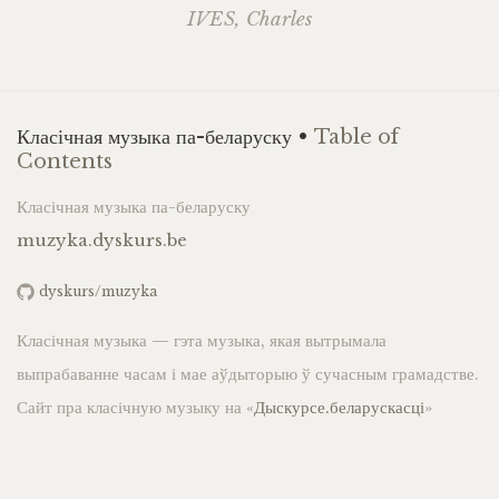
IVES, Charles
Класічная музыка па-беларуску •
Table of
Contents
Класічная музыка па-беларуску
muzyka.dyskurs.be
dyskurs/muzyka
Класічная музыка — гэта музыка, якая вытрымала
выпрабаванне часам і мае аўдыторыю ў сучасным грамадстве.
Сайт пра класічную музыку на «
Дыскурсе.беларускасці
»