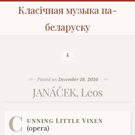
Класічная музыка па-
беларуску
Posted on
December 18, 2016
JANÁČEK, Leos
C
unning Little Vixen
(opera)