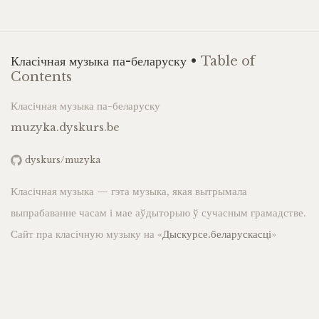
Класічная музыка па-беларуску •
Table of
Contents
Класічная музыка па-беларуску
muzyka.dyskurs.be
dyskurs/muzyka
Класічная музыка — гэта музыка, якая вытрымала
выпрабаванне часам і мае аўдыторыю ў сучасным грамадстве.
Сайт пра класічную музыку на «
Дыскурсе.беларускасці
»