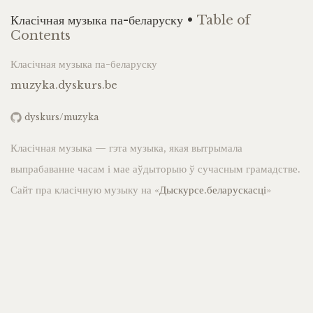
Класічная музыка па-беларуску •
Table of
Contents
Класічная музыка па-беларуску
muzyka.dyskurs.be
dyskurs/muzyka
Класічная музыка — гэта музыка, якая вытрымала
выпрабаванне часам і мае аўдыторыю ў сучасным грамадстве.
Сайт пра класічную музыку на «
Дыскурсе.беларускасці
»