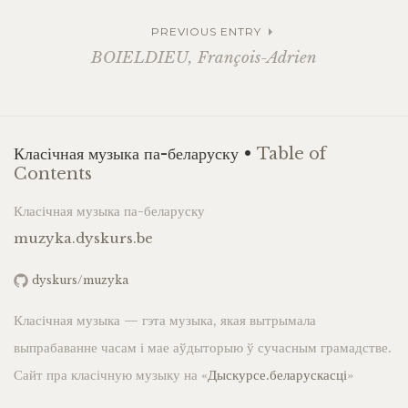
PREVIOUS ENTRY
BOIELDIEU, François-Adrien
Класічная музыка па-беларуску •
Table of
Contents
Класічная музыка па-беларуску
muzyka.dyskurs.be
dyskurs/muzyka
Класічная музыка — гэта музыка, якая вытрымала
выпрабаванне часам і мае аўдыторыю ў сучасным грамадстве.
Сайт пра класічную музыку на «
Дыскурсе.беларускасці
»