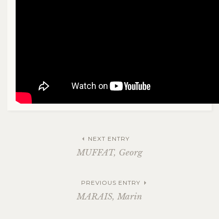
NEXT ENTRY
MUFFAT, Georg
PREVIOUS ENTRY
MARAIS, Marin